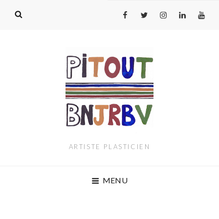
Fb
T
INs
Link
youtu
ARTISTE PLASTICIEN
MENU