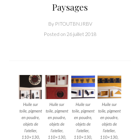
Paysages
By
PITOUTBNJRBV
Posted on
26 juillet 2018
Huile sur
Huile sur
Huile sur
Huile sur
toile, pigment
toile, pigment
toile, pigment
toile, pigment
en poudre,
en poudre,
en poudre,
en poudre,
objets de
objets de
objets de
objets de
l’atelier,
l’atelier,
l’atelier,
l’atelier,
110×130,
110×130,
110×130,
110×130,