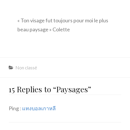
« Ton visage fut toujours pour moi le plus
beau paysage » Colette
Categories
Non classé
15 Replies to “Paysages”
Ping :
แทงบอลเกาหลี