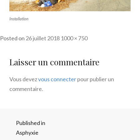
Installation
Full
Posted on
26 juillet 2018
1000 × 750
size
Laisser un commentaire
Vous devez
vous connecter
pour publier un
commentaire.
Navigation
Published in
Asphyxie
de