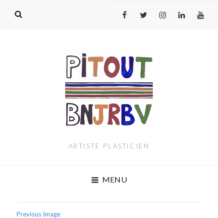
Fb
T
INs
Link
youtu
ARTISTE PLASTICIEN
MENU
Previous Image